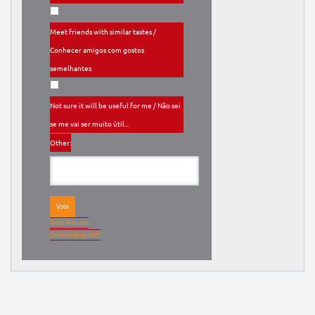
Meet friends with similar tastes /
Conhecer amigos com gostos
semelhantes
Not sure it will be useful for me / Não sei
se me vai ser muito útil...
Other:
Vote
View Results
Crowdsignal.com